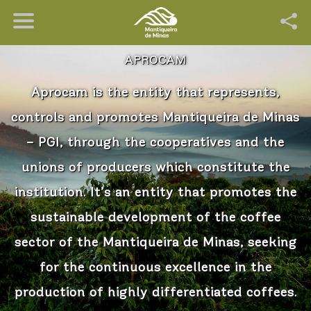
APROCAM
Aprocam is the entity that represents,
controls and promotes Mantiqueira de Minas
– PGI, through the cooperatives and the
unions of producers which constitute the
institution. It’s an entity that promotes the
sustainable development of the coffee
sector of the Mantiqueira de Minas, seeking
for the continuous excellence in the
production of highly differentiated coffees.